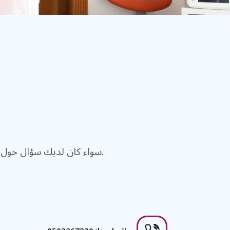
سواء كان لديك سؤال حول العلاجات والفواتير والتأمين الطبي ، يرجى الاتصال بنا باستخدام المعلومات الواردة أدناه.